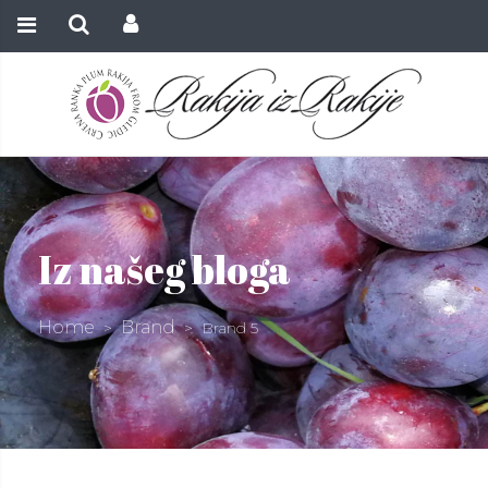
Iz našeg bloga
Home
Brand
>
>
Brand 5