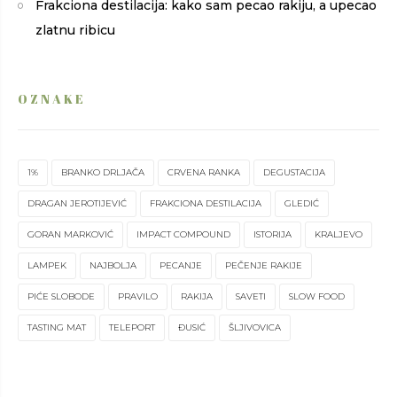
Frakciona destilacija: kako sam pecao rakiju, a upecao
zlatnu ribicu
OZNAKE
1%
BRANKO DRLJAČA
CRVENA RANKA
DEGUSTACIJA
DRAGAN JEROTIJEVIĆ
FRAKCIONA DESTILACIJA
GLEDIĆ
GORAN MARKOVIĆ
IMPACT COMPOUND
ISTORIJA
KRALJEVO
LAMPEK
NAJBOLJA
PECANJE
PEČENJE RAKIJE
PIĆE SLOBODE
PRAVILO
RAKIJA
SAVETI
SLOW FOOD
TASTING MAT
TELEPORT
ĐUSIĆ
ŠLJIVOVICA