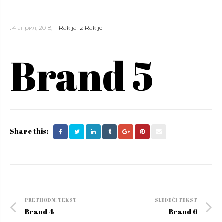
,
4 април, 2018,
-
Rakija iz Rakije
Brand 5
Share this:
Post
PRETHODNI TEKST
SLEDEĆI TEKST
navigation
Brand 4
Brand 6