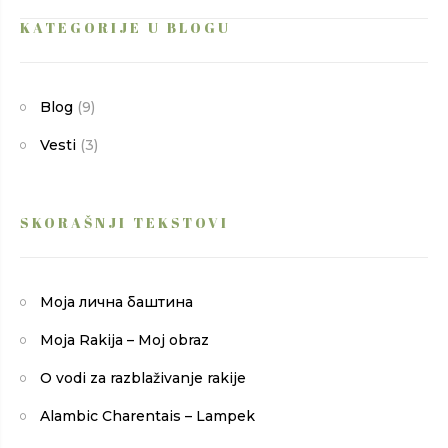
KATEGORIJE U BLOGU
Blog
(9)
Vesti
(3)
SKORAŠNJI TEKSTOVI
Моја лична баштина
Moja Rakija – Moj obraz
O vodi za razblaživanje rakije
Alambic Charentais – Lampek